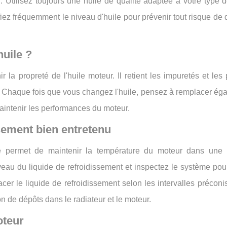
 Utilisez toujours une huile de qualité adaptée à votre type d
fiez fréquemment le niveau d'huile pour prévenir tout risque 
huile ?
 la propreté de l'huile moteur. Il retient les impuretés et les 
 Chaque fois que vous changez l'huile, pensez à remplacer éga
 maintenir les performances du moteur.
sement bien entretenu
le permet de maintenir la température du moteur dans une
veau du liquide de refroidissement et inspectez le système pou
lacer le liquide de refroidissement selon les intervalles préconi
on de dépôts dans le radiateur et le moteur.
oteur