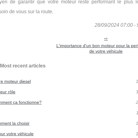
oyen de garantir que votre moteur reste performant le plus 
soin de vous sur la route.
28/09/2024 07:00 - 
L'importance d'un bon moteur pour la pe
de votre véhicule
Most recent articles
e moteur diesel
1
leur rôle
3
omment ça fonctionne?
2
1
mment la choisir
1
ur votre véhicule
1