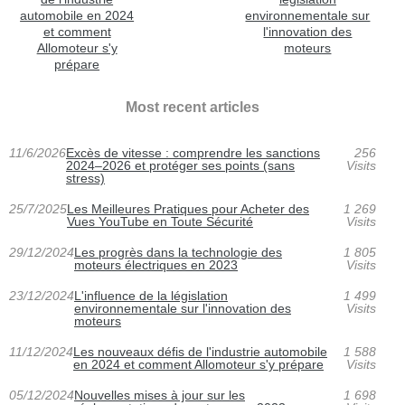
automobile en 2024
environnementale sur
et comment
l'innovation des
Allomoteur s'y
moteurs
prépare
Most recent articles
11/6/2026
Excès de vitesse : comprendre les sanctions
256
2024–2026 et protéger ses points (sans
Visits
stress)
25/7/2025
Les Meilleures Pratiques pour Acheter des
1 269
Vues YouTube en Toute Sécurité
Visits
29/12/2024
Les progrès dans la technologie des
1 805
moteurs électriques en 2023
Visits
23/12/2024
L'influence de la législation
1 499
environnementale sur l'innovation des
Visits
moteurs
11/12/2024
Les nouveaux défis de l'industrie automobile
1 588
en 2024 et comment Allomoteur s'y prépare
Visits
05/12/2024
Nouvelles mises à jour sur les
1 698