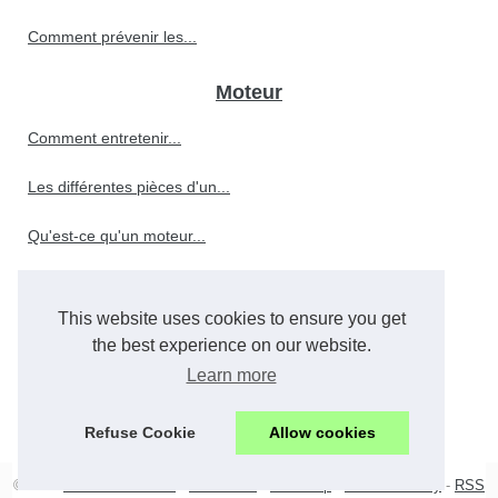
Comment prévenir les...
Moteur
Comment entretenir...
Les différentes pièces d'un...
Qu'est-ce qu'un moteur...
This website uses cookies to ensure you get
Le rôle crucial de l'huile...
the best experience on our website.
Comment choisir le meilleur...
Learn more
Quels sont les facteurs qui...
Refuse Cookie
Allow cookies
© 2026
Avis-allomoteur.fr
-
Best Read
-
Web Map
-
Cookies Policy
-
RSS