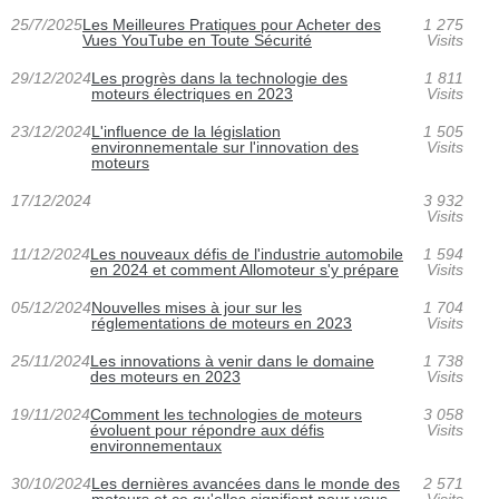
25/7/2025
Les Meilleures Pratiques pour Acheter des
1 275
Vues YouTube en Toute Sécurité
Visits
29/12/2024
Les progrès dans la technologie des
1 811
moteurs électriques en 2023
Visits
23/12/2024
L'influence de la législation
1 505
environnementale sur l'innovation des
Visits
moteurs
17/12/2024
3 932
Visits
11/12/2024
Les nouveaux défis de l'industrie automobile
1 594
en 2024 et comment Allomoteur s'y prépare
Visits
05/12/2024
Nouvelles mises à jour sur les
1 704
réglementations de moteurs en 2023
Visits
25/11/2024
Les innovations à venir dans le domaine
1 738
des moteurs en 2023
Visits
19/11/2024
Comment les technologies de moteurs
3 058
évoluent pour répondre aux défis
Visits
environnementaux
30/10/2024
Les dernières avancées dans le monde des
2 571