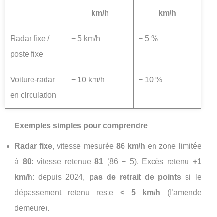
km/h
km/h
Radar fixe /
− 5 km/h
− 5 %
poste fixe
Voiture-radar
− 10 km/h
− 10 %
en circulation
Exemples simples pour comprendre
Radar fixe
, vitesse mesurée
86 km/h
en zone limitée
à
80
: vitesse retenue
81
(86 − 5). Excès retenu
+1
km/h
: depuis 2024,
pas de retrait de points
si le
dépassement retenu reste
< 5 km/h
(l’amende
demeure).