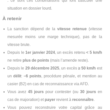
: ce sont ces combinaisons qui font basculer une
situation en dossier lourd.
À retenir
La sanction dépend de la
vitesse retenue
(vitesse
mesurée moins une marge technique), pas de la
vitesse brute.
Depuis le
1er janvier 2024
, un excès retenu
< 5 km/h
ne retire
plus de points
(mais l’amende reste).
Depuis le
29 décembre 2025
, un excès
≥ 50 km/h
est
un
délit
:
−6 points
, procédure pénale, et mention au
casier (B2) en cas de reconnaissance via AFD.
Vous avez
45 jours
pour contester (ou
30 jours
en
cas de majoration) et
payer
revient à
reconnaître
.
Vous pouvez reconstruire votre capital grâce au