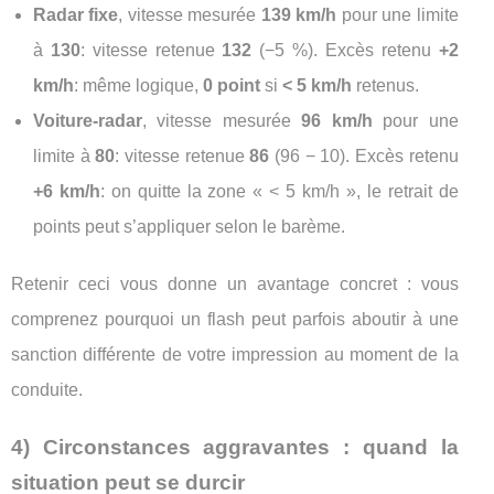
Radar fixe
, vitesse mesurée
139 km/h
pour une limite
à
130
: vitesse retenue
132
(−5 %). Excès retenu
+2
km/h
: même logique,
0 point
si
< 5 km/h
retenus.
Voiture-radar
, vitesse mesurée
96 km/h
pour une
limite à
80
: vitesse retenue
86
(96 − 10). Excès retenu
+6 km/h
: on quitte la zone « < 5 km/h », le retrait de
points peut s’appliquer selon le barème.
Retenir ceci vous donne un avantage concret : vous
comprenez pourquoi un flash peut parfois aboutir à une
sanction différente de votre impression au moment de la
conduite.
4) Circonstances aggravantes : quand la
situation peut se durcir