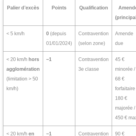
Palier d’excès
Points
Qualification
Amend
(principa
< 5 km/h
0
(depuis
Contravention
Amende
01/01/2024)
(selon zone)
due
< 20 km/h
hors
−1
Contravention
45 €
agglomération
3e classe
minorée /
(limitation > 50
68 €
km/h)
forfaitaire 
180 €
majorée /
450 € ma
< 20 km/h
en
−1
Contravention
90 €