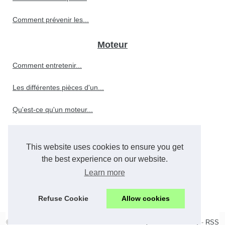
Comment prévenir les...
Moteur
Comment entretenir...
Les différentes pièces d'un...
Qu'est-ce qu'un moteur...
This website uses cookies to ensure you get
Le rôle crucial de l'huile...
the best experience on our website.
Comment choisir le meilleur...
Learn more
Quels sont les facteurs qui...
Refuse Cookie
Allow cookies
© 2026
Avis-allomoteur.fr
-
Best Read
-
Web Map
-
Cookies Policy
-
RSS