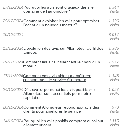
27/12/2024
Pourquoi les avis sont cruciaux dans le
1 344
domaine de l'automobile?
Visits
25/12/2024
Comment exploiter les avis pour optimiser
1 326
l'achat d'un nouveau moteur?
Visits
19/12/2024
3 917
Visits
13/12/2024
L'évolution des avis sur Allomoteur au fil des
1 386
années
Visits
29/11/2024
Comment les avis influencent le choix d'un
1 577
moteur
Visits
17/11/2024
Comment vos avis aident à améliorer
1 343
constamment le service Allomoteur
Visits
24/10/2024
Découvrez pourquoi les avis positifs sur
1 057
Allomoteur sont essentiels pour notre
Visits
réputation
20/10/2024
Comment Allomoteur répond aux avis des
978
clients pour améliorer le service
Visits
14/10/2024
Pourquoi les avis positifs comptent aussi sur
1 115
allomoteur.com
Visits