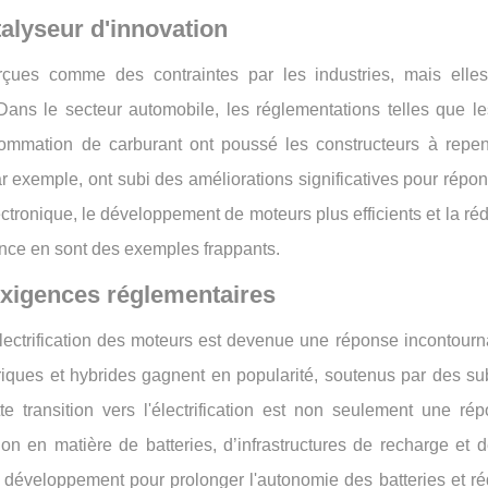
alyseur d'innovation
çues comme des contraintes par les industries, mais elle
 Dans le secteur automobile, les réglementations telles que l
sommation de carburant ont poussé les constructeurs à repen
r exemple, ont subi des améliorations significatives pour répo
ctronique, le développement de moteurs plus efficients et la ré
ance en sont des exemples frappants.
 exigences réglementaires
'électrification des moteurs est devenue une réponse incontour
triques et hybrides gagnent en popularité, soutenus par des su
te transition vers l'électrification est non seulement une ré
ion en matière de batteries, d’infrastructures de recharge et 
 développement pour prolonger l'autonomie des batteries et ré