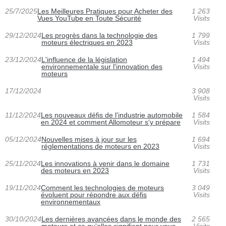
25/7/2025
Les Meilleures Pratiques pour Acheter des
1 263
Vues YouTube en Toute Sécurité
Visits
29/12/2024
Les progrès dans la technologie des
1 799
moteurs électriques en 2023
Visits
23/12/2024
L'influence de la législation
1 494
environnementale sur l'innovation des
Visits
moteurs
17/12/2024
3 908
Visits
11/12/2024
Les nouveaux défis de l'industrie automobile
1 584
en 2024 et comment Allomoteur s'y prépare
Visits
05/12/2024
Nouvelles mises à jour sur les
1 694
réglementations de moteurs en 2023
Visits
25/11/2024
Les innovations à venir dans le domaine
1 731
des moteurs en 2023
Visits
19/11/2024
Comment les technologies de moteurs
3 049
évoluent pour répondre aux défis
Visits
environnementaux
30/10/2024
Les dernières avancées dans le monde des
2 565