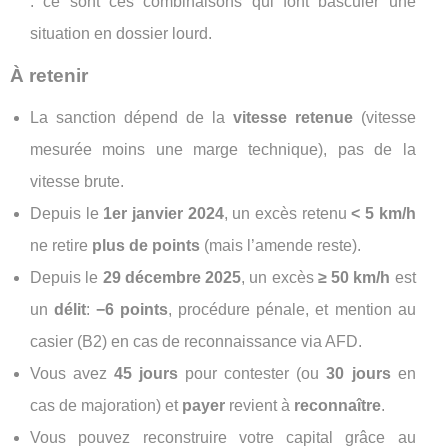
: ce sont ces combinaisons qui font basculer une
situation en dossier lourd.
À retenir
La sanction dépend de la
vitesse retenue
(vitesse
mesurée moins une marge technique), pas de la
vitesse brute.
Depuis le
1er janvier 2024
, un excès retenu
< 5 km/h
ne retire
plus de points
(mais l’amende reste).
Depuis le
29 décembre 2025
, un excès
≥ 50 km/h
est
un
délit
:
−6 points
, procédure pénale, et mention au
casier (B2) en cas de reconnaissance via AFD.
Vous avez
45 jours
pour contester (ou
30 jours
en
cas de majoration) et
payer
revient à
reconnaître
.
Vous pouvez reconstruire votre capital grâce au