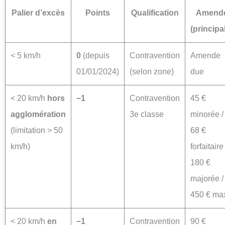
Palier d’excès
Points
Qualification
Amend
(principa
< 5 km/h
0
(depuis
Contravention
Amende
01/01/2024)
(selon zone)
due
< 20 km/h
hors
−1
Contravention
45 €
agglomération
3e classe
minorée /
(limitation > 50
68 €
km/h)
forfaitaire 
180 €
majorée /
450 € ma
< 20 km/h
en
−1
Contravention
90 €