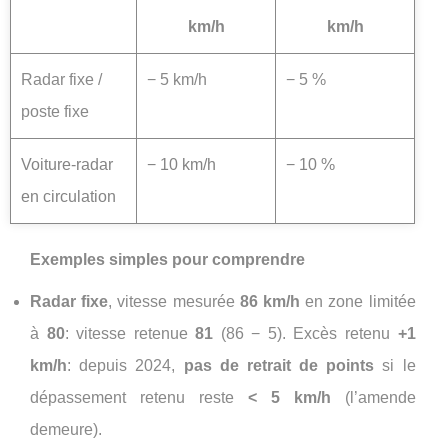
km/h
km/h
Radar fixe /
− 5 km/h
− 5 %
poste fixe
Voiture-radar
− 10 km/h
− 10 %
en circulation
Exemples simples pour comprendre
Radar fixe
, vitesse mesurée
86 km/h
en zone limitée
à
80
: vitesse retenue
81
(86 − 5). Excès retenu
+1
km/h
: depuis 2024,
pas de retrait de points
si le
dépassement retenu reste
< 5 km/h
(l’amende
demeure).