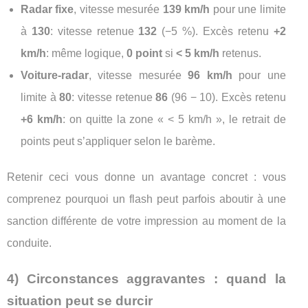
Radar fixe
, vitesse mesurée
139 km/h
pour une limite
à
130
: vitesse retenue
132
(−5 %). Excès retenu
+2
km/h
: même logique,
0 point
si
< 5 km/h
retenus.
Voiture-radar
, vitesse mesurée
96 km/h
pour une
limite à
80
: vitesse retenue
86
(96 − 10). Excès retenu
+6 km/h
: on quitte la zone « < 5 km/h », le retrait de
points peut s’appliquer selon le barème.
Retenir ceci vous donne un avantage concret : vous
comprenez pourquoi un flash peut parfois aboutir à une
sanction différente de votre impression au moment de la
conduite.
4) Circonstances aggravantes : quand la
situation peut se durcir